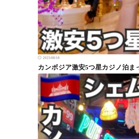
2025/08/18
カンボジア激安5つ星カジノ泊ま