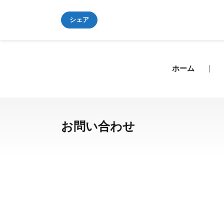
シェア
Wiki
リヤル換算ツール
ホーム
プノンペン
シェムリアップ
お問い合わせ
ポイペト
カンポット
シハヌークビル
バベット