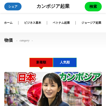
カンボジア起業
検索
シェア
ホーム
ビジネス基本
ベトナム起業
ジョージア起業
物価
category
新着順
人気順