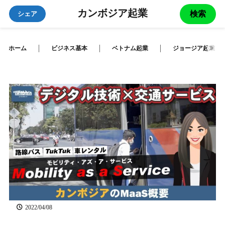
カンボジア起業
検索
シェア
ホーム
ビジネス基本
ベトナム起業
ジョージア起業
2022/04/08